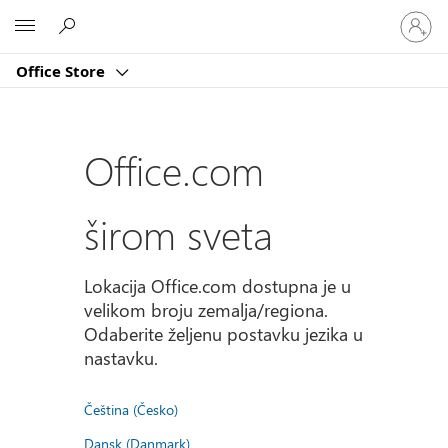
Prijavite
Microsoft
se
na
Office Store
nalog
Office.com
širom sveta
Lokacija Office.com dostupna je u
velikom broju zemalja/regiona.
Odaberite željenu postavku jezika u
nastavku.
Čeština (Česko)
Dansk (Danmark)