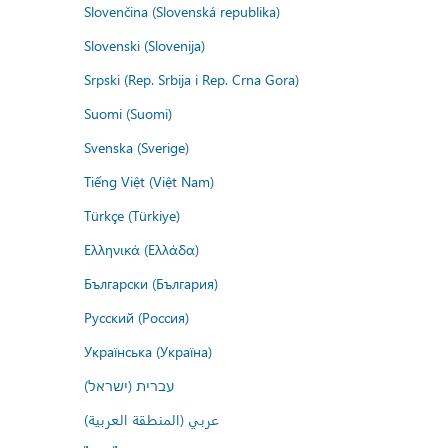
Slovenčina (Slovenská republika)
Slovenski (Slovenija)
Srpski (Rep. Srbija i Rep. Crna Gora)
Suomi (Suomi)
Svenska (Sverige)
Tiếng Việt (Việt Nam)
Türkçe (Türkiye)
Ελληνικά (Ελλάδα)
Български (България)
Русский (Россия)
Українська (Україна)
עברית (ישראל)
عربي (المنطقة العربية)