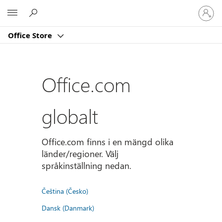
Logga
Microsoft
in
på
Office Store
ditt
konto
Office.com
globalt
Office.com finns i en mängd olika
länder/regioner. Välj
språkinställning nedan.
Čeština (Česko)
Dansk (Danmark)