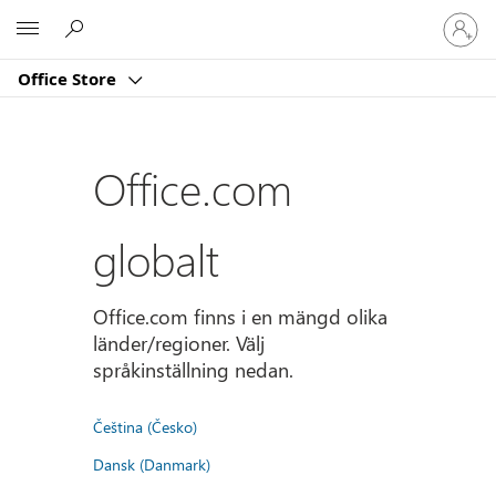
Logga
Microsoft
in
på
Office Store
ditt
konto
Office.com
globalt
Office.com finns i en mängd olika
länder/regioner. Välj
språkinställning nedan.
Čeština (Česko)
Dansk (Danmark)