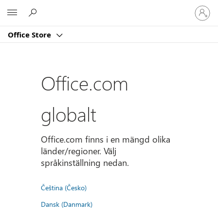
Logga
Microsoft
in
på
Office Store
ditt
konto
Office.com
globalt
Office.com finns i en mängd olika
länder/regioner. Välj
språkinställning nedan.
Čeština (Česko)
Dansk (Danmark)