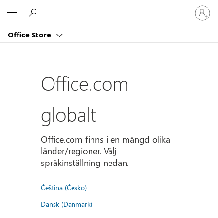
Logga
Microsoft
in
på
Office Store
ditt
konto
Office.com
globalt
Office.com finns i en mängd olika
länder/regioner. Välj
språkinställning nedan.
Čeština (Česko)
Dansk (Danmark)