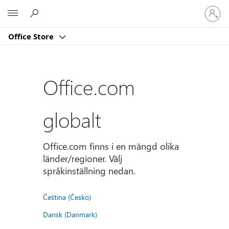
Logga
Microsoft
in
på
Office Store
ditt
konto
Office.com
globalt
Office.com finns i en mängd olika
länder/regioner. Välj
språkinställning nedan.
Čeština (Česko)
Dansk (Danmark)