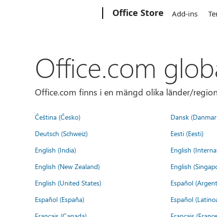
Microsoft
Office Store
Add-ins
Te
Office.com glob
Office.com finns i en mängd olika länder/regione
Čeština (Česko)
Dansk (Danmar
Deutsch (Schweiz)
Eesti (Eesti)
English (India)
English (Interna
English (New Zealand)
English (Singap
English (United States)
Español (Argent
Español (España)
Español (Latino
Français (Canada)
Français (France