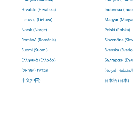
Hrvatski (Hrvatska)
Indonesia (Indo
Lietuvių (Lietuva)
Magyar (Magya
Norsk (Norge)
Polski (Polska)
Română (România)
Slovenčina (Slo
Suomi (Suomi)
Svenska (Sverig
Ελληνικά (Ελλάδα)
Български (Бъл
المنطقة العربية
עברית (ישראל)
中文(中国)
日本語 (日本)