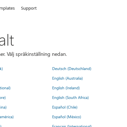
mplates
Support
alt
r. Välj språkinställning nedan.
k)
Deutsch (Deutschland)
English (Australia)
tional)
English (Ireland)
ore)
English (South Africa)
ina)
Español (Chile)
américa)
Español (México)
)
Français (International)