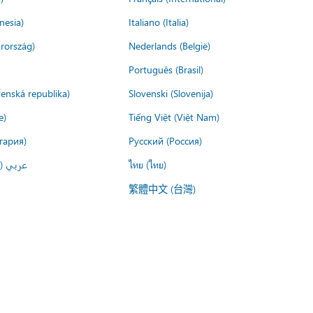
nesia)
Italiano (Italia)
rország)
Nederlands (België)
Português (Brasil)
venská republika)
Slovenski (Slovenija)
e)
Tiếng Việt (Việt Nam)
гария)
Русский (Россия)
عربي ()
ไทย (ไทย)
繁體中文 (台灣)