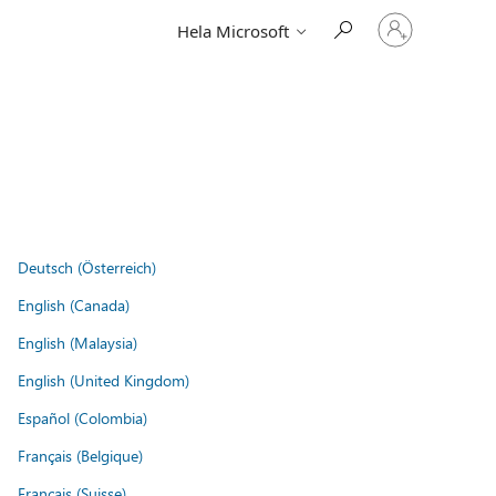
Logga
Hela Microsoft
in
på
ditt
konto
Deutsch (Österreich)
English (Canada)
English (Malaysia)
English (United Kingdom)
Español (Colombia)
Français (Belgique)
Français (Suisse)