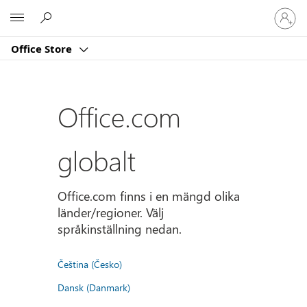
Logga
Microsoft
in
på
Office Store
ditt
konto
Office.com
globalt
Office.com finns i en mängd olika
länder/regioner. Välj
språkinställning nedan.
Čeština (Česko)
Dansk (Danmark)