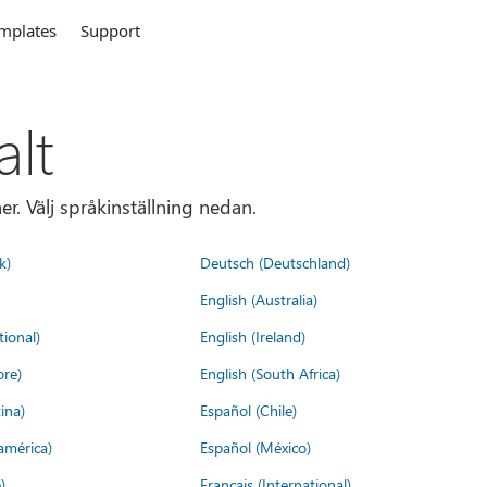
mplates
Support
alt
r. Välj språkinställning nedan.
k)
Deutsch (Deutschland)
English (Australia)
tional)
English (Ireland)
ore)
English (South Africa)
ina)
Español (Chile)
américa)
Español (México)
)
Français (International)