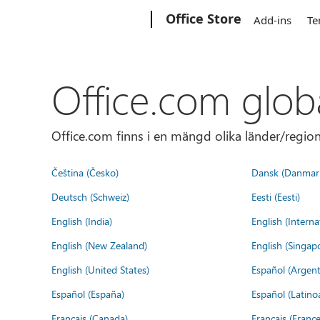
Microsoft
Office Store
Add-ins
Te
Office.com glob
Office.com finns i en mängd olika länder/regione
Čeština (Česko)
Dansk (Danmar
Deutsch (Schweiz)
Eesti (Eesti)
English (India)
English (Interna
English (New Zealand)
English (Singap
English (United States)
Español (Argent
Español (España)
Español (Latino
Français (Canada)
Français (France