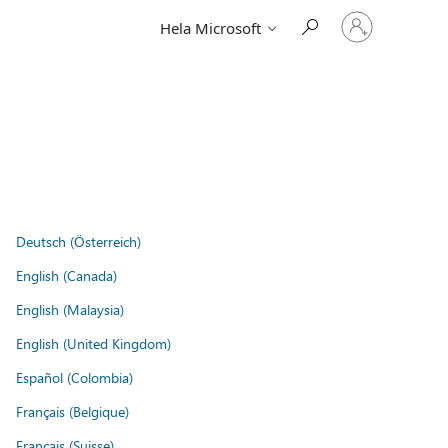
Logga
Hela Microsoft
in
på
ditt
konto
Deutsch (Österreich)
English (Canada)
English (Malaysia)
English (United Kingdom)
Español (Colombia)
Français (Belgique)
Français (Suisse)