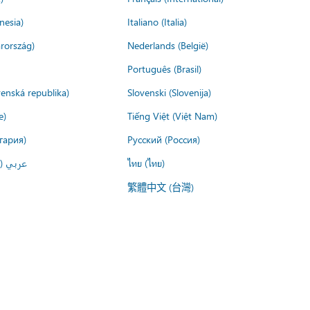
nesia)
Italiano (Italia)
rország)
Nederlands (België)
Português (Brasil)
venská republika)
Slovenski (Slovenija)
e)
Tiếng Việt (Việt Nam)
гария)
Русский (Россия)
عربي ()
ไทย (ไทย)
繁體中文 (台灣)