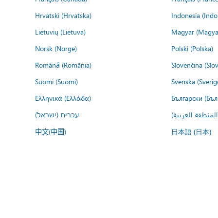
Hrvatski (Hrvatska)
Indonesia (Indo
Lietuvių (Lietuva)
Magyar (Magya
Norsk (Norge)
Polski (Polska)
Română (România)
Slovenčina (Slo
Suomi (Suomi)
Svenska (Sverig
Ελληνικά (Ελλάδα)
Български (Бъл
المنطقة العربية
עברית (ישראל)
中文(中国)
日本語 (日本)