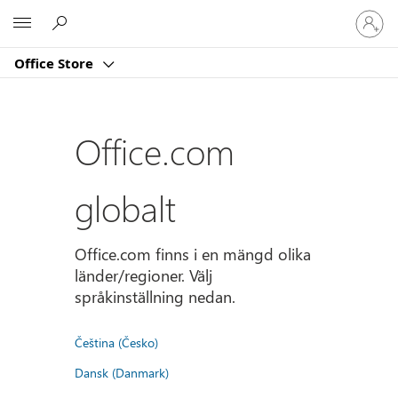
Logga
Microsoft
in
på
Office Store
ditt
konto
Office.com
globalt
Office.com finns i en mängd olika
länder/regioner. Välj
språkinställning nedan.
Čeština (Česko)
Dansk (Danmark)