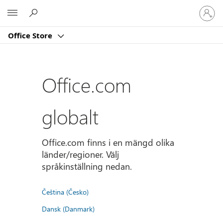
Logga
Microsoft
in
på
Office Store
ditt
konto
Office.com
globalt
Office.com finns i en mängd olika
länder/regioner. Välj
språkinställning nedan.
Čeština (Česko)
Dansk (Danmark)