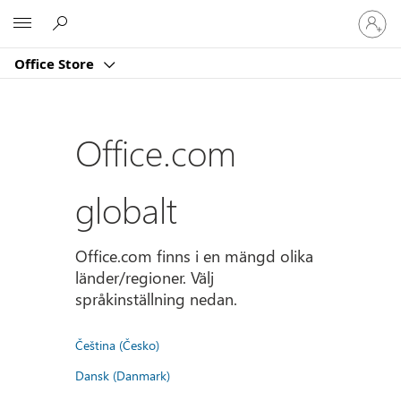
Logga
Microsoft
in
på
Office Store
ditt
konto
Office.com
globalt
Office.com finns i en mängd olika
länder/regioner. Välj
språkinställning nedan.
Čeština (Česko)
Dansk (Danmark)