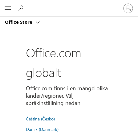
Logga
Microsoft
in
på
Office Store
ditt
konto
Office.com
globalt
Office.com finns i en mängd olika
länder/regioner. Välj
språkinställning nedan.
Čeština (Česko)
Dansk (Danmark)