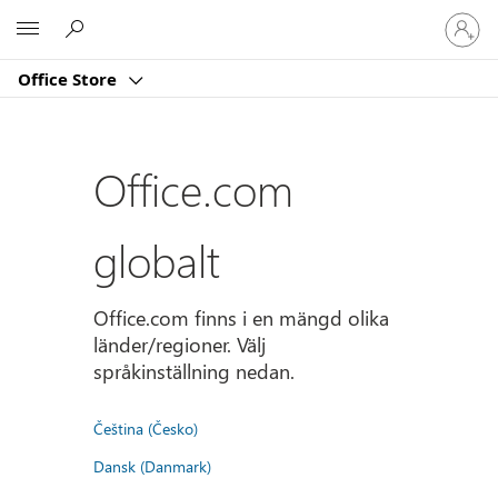
Logga
Microsoft
in
på
Office Store
ditt
konto
Office.com
globalt
Office.com finns i en mängd olika
länder/regioner. Välj
språkinställning nedan.
Čeština (Česko)
Dansk (Danmark)