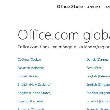
Microsoft
Office Store
Add-ins
Te
Office.com glob
Office.com finns i en mängd olika länder/regione
Čeština (Česko)
Dansk (Danmar
Deutsch (Schweiz)
Eesti (Eesti)
English (India)
English (Interna
English (New Zealand)
English (Singap
English (United States)
Español (Argent
Español (España)
Español (Latino
Français (Canada)
Français (France