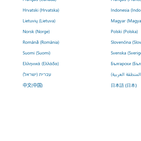
Hrvatski (Hrvatska)
Indonesia (Indo
Lietuvių (Lietuva)
Magyar (Magya
Norsk (Norge)
Polski (Polska)
Română (România)
Slovenčina (Slo
Suomi (Suomi)
Svenska (Sverig
Ελληνικά (Ελλάδα)
Български (Бъл
المنطقة العربية
עברית (ישראל)
中文(中国)
日本語 (日本)