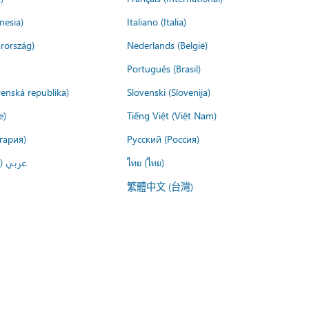
nesia)
Italiano (Italia)
rország)
Nederlands (België)
Português (Brasil)
venská republika)
Slovenski (Slovenija)
e)
Tiếng Việt (Việt Nam)
гария)
Русский (Россия)
عربي ()
ไทย (ไทย)
繁體中文 (台灣)