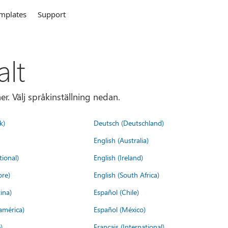
mplates
Support
alt
r. Välj språkinställning nedan.
k)
Deutsch (Deutschland)
English (Australia)
tional)
English (Ireland)
ore)
English (South Africa)
ina)
Español (Chile)
américa)
Español (México)
)
Français (International)