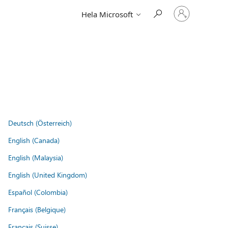
Logga
Hela Microsoft
in
på
ditt
konto
Deutsch (Österreich)
English (Canada)
English (Malaysia)
English (United Kingdom)
Español (Colombia)
Français (Belgique)
Français (Suisse)