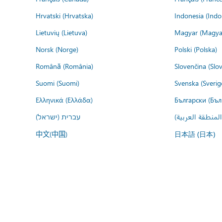
Hrvatski (Hrvatska)
Indonesia (Indo
Lietuvių (Lietuva)
Magyar (Magya
Norsk (Norge)
Polski (Polska)
Română (România)
Slovenčina (Slo
Suomi (Suomi)
Svenska (Sverig
Ελληνικά (Ελλάδα)
Български (Бъл
المنطقة العربية
עברית (ישראל)
中文(中国)
日本語 (日本)