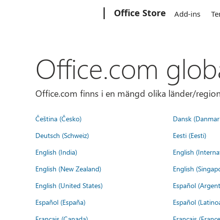
Microsoft
Office Store
Add-ins
Te
Office.com glob
Office.com finns i en mängd olika länder/regione
Čeština (Česko)
Dansk (Danmar
Deutsch (Schweiz)
Eesti (Eesti)
English (India)
English (Interna
English (New Zealand)
English (Singap
English (United States)
Español (Argent
Español (España)
Español (Latino
Français (Canada)
Français (France