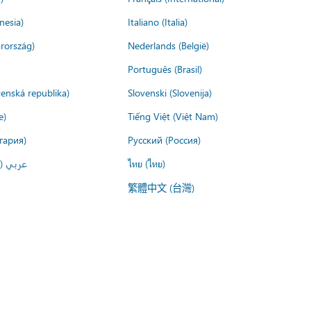
nesia)
Italiano (Italia)
rország)
Nederlands (België)
Português (Brasil)
venská republika)
Slovenski (Slovenija)
e)
Tiếng Việt (Việt Nam)
гария)
Русский (Россия)
عربي ()
ไทย (ไทย)
繁體中文 (台灣)