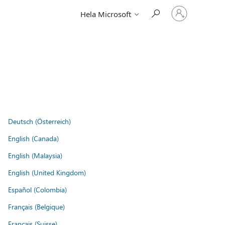
Logga
Hela Microsoft
in
på
ditt
konto
Deutsch (Österreich)
English (Canada)
English (Malaysia)
English (United Kingdom)
Español (Colombia)
Français (Belgique)
Français (Suisse)