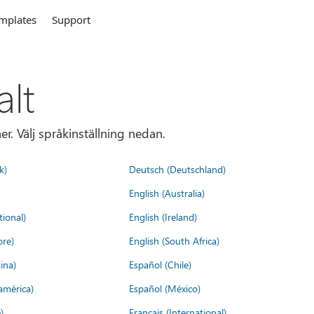
mplates
Support
alt
r. Välj språkinställning nedan.
k)
Deutsch (Deutschland)
English (Australia)
tional)
English (Ireland)
ore)
English (South Africa)
ina)
Español (Chile)
américa)
Español (México)
)
Français (International)