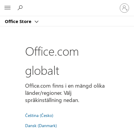
Logga
Microsoft
in
på
Office Store
ditt
konto
Office.com
globalt
Office.com finns i en mängd olika
länder/regioner. Välj
språkinställning nedan.
Čeština (Česko)
Dansk (Danmark)