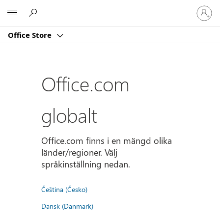
Logga
Microsoft
in
på
Office Store
ditt
konto
Office.com
globalt
Office.com finns i en mängd olika
länder/regioner. Välj
språkinställning nedan.
Čeština (Česko)
Dansk (Danmark)