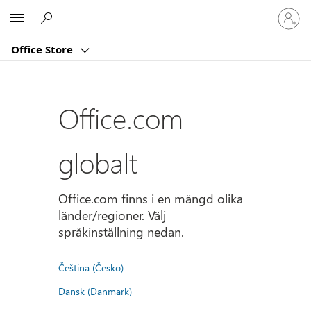
Logga
Microsoft
in
på
Office Store
ditt
konto
Office.com
globalt
Office.com finns i en mängd olika
länder/regioner. Välj
språkinställning nedan.
Čeština (Česko)
Dansk (Danmark)