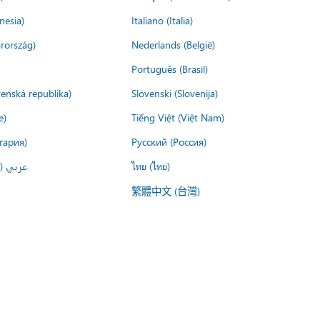
nesia)
Italiano (Italia)
rország)
Nederlands (België)
Português (Brasil)
venská republika)
Slovenski (Slovenija)
e)
Tiếng Việt (Việt Nam)
гария)
Русский (Россия)
لعربية)
ไทย (ไทย)
繁體中文 (台灣)