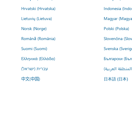
Hrvatski (Hrvatska)
Indonesia (Indo
Lietuvių (Lietuva)
Magyar (Magya
Norsk (Norge)
Polski (Polska)
Română (România)
Slovenčina (Slo
Suomi (Suomi)
Svenska (Sverig
Ελληνικά (Ελλάδα)
Български (Бъл
עברית (ישראל)
عربي (المنطقة ا
中文(中国)
日本語 (日本)