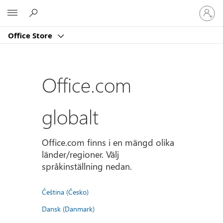
Logga
Microsoft
in
på
Office Store
ditt
konto
Office.com
globalt
Office.com finns i en mängd olika
länder/regioner. Välj
språkinställning nedan.
Čeština (Česko)
Dansk (Danmark)