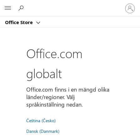
Logga
Microsoft
in
på
Office Store
ditt
konto
Office.com
globalt
Office.com finns i en mängd olika
länder/regioner. Välj
språkinställning nedan.
Čeština (Česko)
Dansk (Danmark)