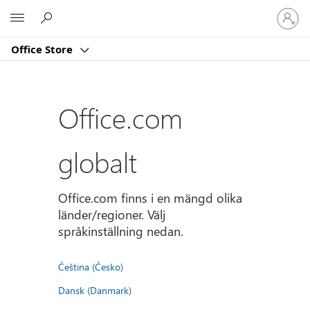
Logga
Microsoft
in
på
Office Store
ditt
konto
Office.com
globalt
Office.com finns i en mängd olika
länder/regioner. Välj
språkinställning nedan.
Čeština (Česko)
Dansk (Danmark)