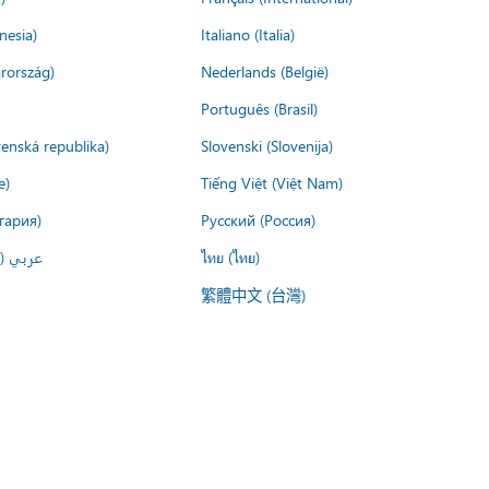
nesia)
Italiano (Italia)
rország)
Nederlands (België)
Português (Brasil)
venská republika)
Slovenski (Slovenija)
e)
Tiếng Việt (Việt Nam)
гария)
Русский (Россия)
عربي ()
ไทย (ไทย)
繁體中文 (台灣)