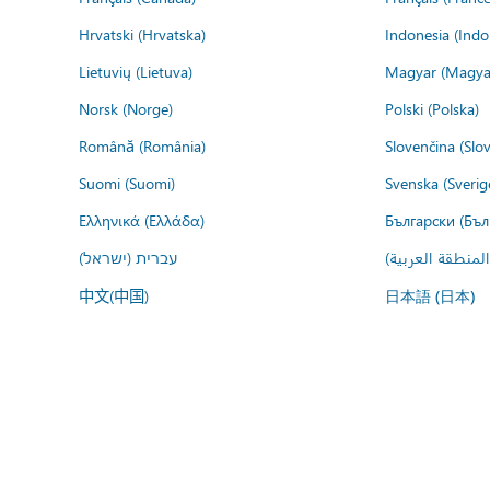
Hrvatski (Hrvatska)
Indonesia (Indo
Lietuvių (Lietuva)
Magyar (Magya
Norsk (Norge)
Polski (Polska)
Română (România)
Slovenčina (Slo
Suomi (Suomi)
Svenska (Sverig
Ελληνικά (Ελλάδα)
Български (Бъл
المنطقة العربية
עברית (ישראל)
中文(中国)
日本語 (日本)