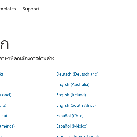
mplates
Support
ลก
าษาที่คุณต้องการด้านล่าง
k)
Deutsch (Deutschland)
English (Australia)
tional)
English (Ireland)
ore)
English (South Africa)
ina)
Español (Chile)
américa)
Español (México)
)
Français (International)