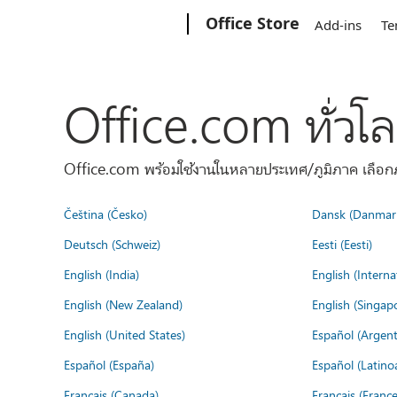
Microsoft
Office Store
Add-ins
Te
Office.com ทั่วโ
Office.com พร้อมใช้งานในหลายประเทศ/ภูมิภาค เลือกภ
Čeština (Česko)
Dansk (Danmar
Deutsch (Schweiz)
Eesti (Eesti)
English (India)
English (Interna
English (New Zealand)
English (Singap
English (United States)
Español (Argent
Español (España)
Español (Latino
Français (Canada)
Français (France