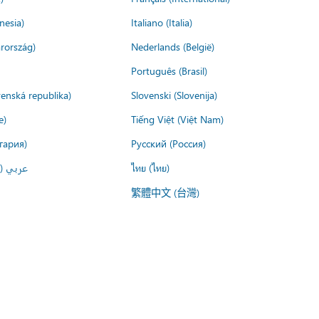
nesia)
Italiano (Italia)
rország)
Nederlands (België)
Português (Brasil)
venská republika)
Slovenski (Slovenija)
e)
Tiếng Việt (Việt Nam)
гария)
Русский (Россия)
عربي ()
ไทย (ไทย)
繁體中文 (台灣)