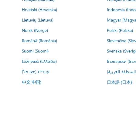
Hrvatski (Hrvatska)
Indonesia (Indo
Lietuvių (Lietuva)
Magyar (Magya
Norsk (Norge)
Polski (Polska)
Română (România)
Slovenčina (Slo
Suomi (Suomi)
Svenska (Sverig
Ελληνικά (Ελλάδα)
Български (Бъл
المنطقة العربية
עברית (ישראל)
中文(中国)
日本語 (日本)