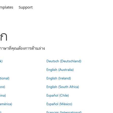
mplates
Support
ลก
าษาที่คุณต้องการด้านล่าง
k)
Deutsch (Deutschland)
English (Australia)
tional)
English (Ireland)
ore)
English (South Africa)
ina)
Español (Chile)
américa)
Español (México)
)
Français (International)