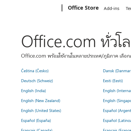
Microsoft
Office Store
Add-ins
Te
Office.com ทั่วโ
Office.com พร้อมใช้งานในหลายประเทศ/ภูมิภาค เลือกภ
Čeština (Česko)
Dansk (Danmar
Deutsch (Schweiz)
Eesti (Eesti)
English (India)
English (Interna
English (New Zealand)
English (Singap
English (United States)
Español (Argent
Español (España)
Español (Latino
Français (Canada)
Français (France