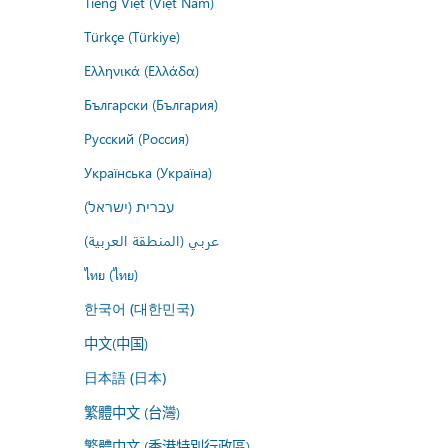
Tiếng Việt (Việt Nam)
Türkçe (Türkiye)
Ελληνικά (Ελλάδα)
Български (България)
Русский (Россия)
Українська (Україна)
עברית (ישראל)
عربي (المنطقة العربية)
ไทย (ไทย)
한국어 (대한민국)
中文(中国)
日本語 (日本)
繁體中文 (台灣)
繁體中文 (香港特別行政區)