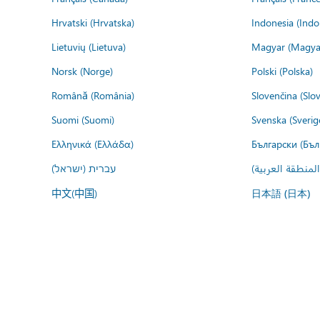
Hrvatski (Hrvatska)
Indonesia (Indo
Lietuvių (Lietuva)
Magyar (Magya
Norsk (Norge)
Polski (Polska)
Română (România)
Slovenčina (Slo
Suomi (Suomi)
Svenska (Sverig
Ελληνικά (Ελλάδα)
Български (Бъл
المنطقة العربية
עברית (ישראל)
中文(中国)
日本語 (日本)