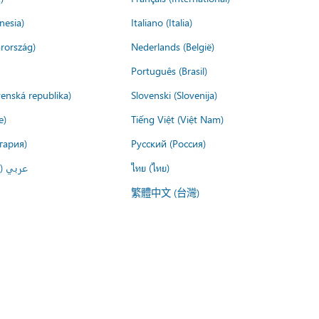
nesia)
Italiano (Italia)
rország)
Nederlands (België)
Português (Brasil)
venská republika)
Slovenski (Slovenija)
e)
Tiếng Việt (Việt Nam)
гария)
Русский (Россия)
عربي ()
ไทย (ไทย)
繁體中文 (台灣)