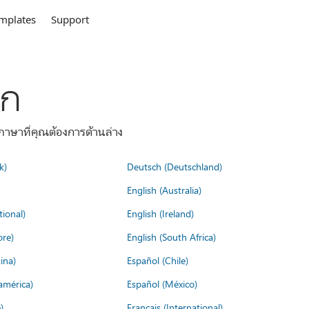
mplates
Support
ลก
าษาที่คุณต้องการด้านล่าง
k)
Deutsch (Deutschland)
English (Australia)
tional)
English (Ireland)
ore)
English (South Africa)
ina)
Español (Chile)
américa)
Español (México)
)
Français (International)