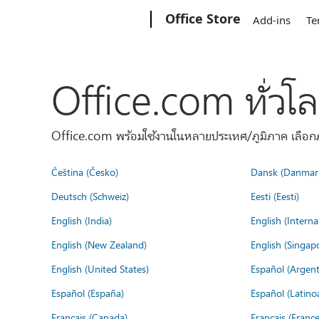
Microsoft
Office Store
Add-ins
Te
Office.com ทั่วโ
Office.com พร้อมใช้งานในหลายประเทศ/ภูมิภาค เลือกภ
Čeština (Česko)
Dansk (Danmar
Deutsch (Schweiz)
Eesti (Eesti)
English (India)
English (Interna
English (New Zealand)
English (Singap
English (United States)
Español (Argent
Español (España)
Español (Latino
Français (Canada)
Français (France