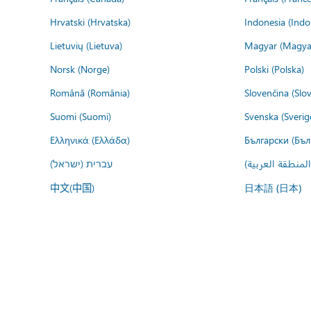
Hrvatski (Hrvatska)
Indonesia (Indo
Lietuvių (Lietuva)
Magyar (Magya
Norsk (Norge)
Polski (Polska)
Română (România)
Slovenčina (Slo
Suomi (Suomi)
Svenska (Sverig
Ελληνικά (Ελλάδα)
Български (Бъл
المنطقة العربية
עברית (ישראל)
中文(中国)
日本語 (日本)