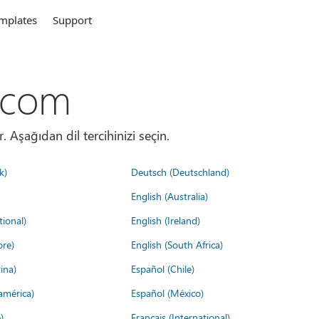
mplates
Support
.com
. Aşağıdan dil tercihinizi seçin.
k)
Deutsch (Deutschland)
English (Australia)
tional)
English (Ireland)
ore)
English (South Africa)
ina)
Español (Chile)
américa)
Español (México)
)
Français (International)