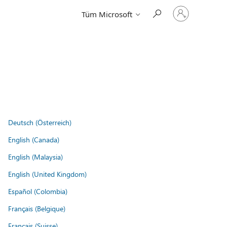
Hesabınızda
Tüm Microsoft
oturum
açın
Deutsch (Österreich)
English (Canada)
English (Malaysia)
English (United Kingdom)
Español (Colombia)
Français (Belgique)
Français (Suisse)