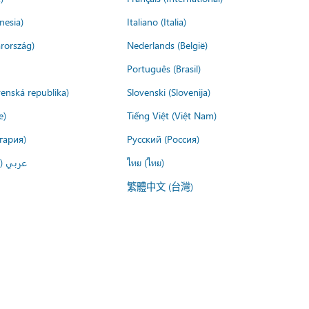
nesia)
Italiano (Italia)
rország)
Nederlands (België)
Português (Brasil)
venská republika)
Slovenski (Slovenija)
e)
Tiếng Việt (Việt Nam)
гария)
Русский (Россия)
عربي ()
ไทย (ไทย)
繁體中文 (台灣)