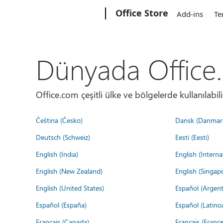
Microsoft
Office Store
Add-ins
Te
Dünyada Office
Office.com çeşitli ülke ve bölgelerde kullanılabilir
Čeština (Česko)
Dansk (Danmar
Deutsch (Schweiz)
Eesti (Eesti)
English (India)
English (Interna
English (New Zealand)
English (Singap
English (United States)
Español (Argent
Español (España)
Español (Latino
Français (Canada)
Français (France