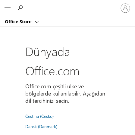
Hesabın
Microsoft
oturum
açın
Office Store
Dünyada
Office.com
Office.com çeşitli ülke ve
bölgelerde kullanılabilir. Aşağıdan
dil tercihinizi seçin.
Čeština (Česko)
Dansk (Danmark)