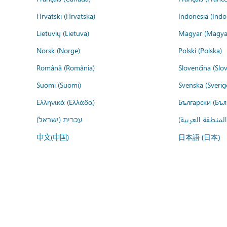
Hrvatski (Hrvatska)
Indonesia (Indo
Lietuvių (Lietuva)
Magyar (Magya
Norsk (Norge)
Polski (Polska)
Română (România)
Slovenčina (Slo
Suomi (Suomi)
Svenska (Sverig
Ελληνικά (Ελλάδα)
Български (Бъл
المنطقة العربية
עברית (ישראל)
中文(中国)
日本語 (日本)