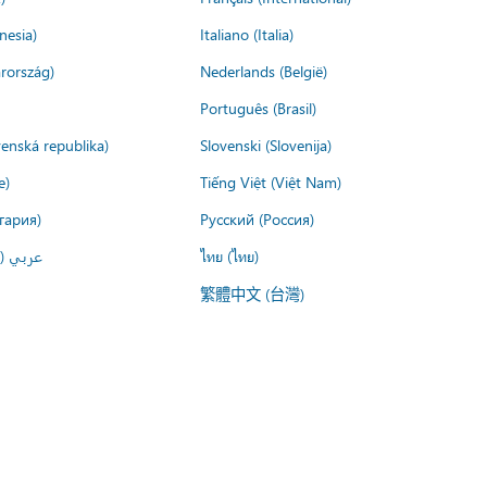
nesia)
Italiano (Italia)
rország)
Nederlands (België)
Português (Brasil)
venská republika)
Slovenski (Slovenija)
e)
Tiếng Việt (Việt Nam)
гария)
Русский (Россия)
عربي ()
ไทย (ไทย)
繁體中文 (台灣)