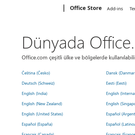
Microsoft
Office Store
Add-ins
Te
Dünyada Office
Office.com çeşitli ülke ve bölgelerde kullanılabilir
Čeština (Česko)
Dansk (Danmar
Deutsch (Schweiz)
Eesti (Eesti)
English (India)
English (Interna
English (New Zealand)
English (Singap
English (United States)
Español (Argent
Español (España)
Español (Latino
Français (Canada)
Français (France