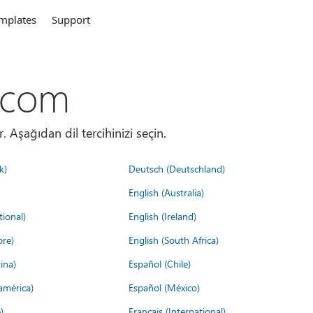
mplates
Support
.com
. Aşağıdan dil tercihinizi seçin.
k)
Deutsch (Deutschland)
English (Australia)
tional)
English (Ireland)
ore)
English (South Africa)
ina)
Español (Chile)
américa)
Español (México)
)
Français (International)