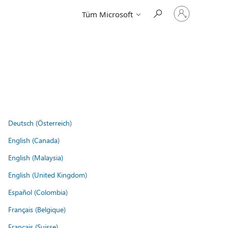
Hesabınızda
Tüm Microsoft
oturum
açın
Deutsch (Österreich)
English (Canada)
English (Malaysia)
English (United Kingdom)
Español (Colombia)
Français (Belgique)
Français (Suisse)