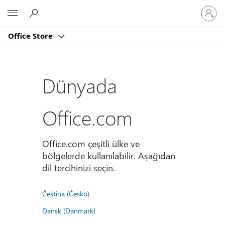
Hesabın
Microsoft
oturum
açın
Office Store
Dünyada
Office.com
Office.com çeşitli ülke ve
bölgelerde kullanılabilir. Aşağıdan
dil tercihinizi seçin.
Čeština (Česko)
Dansk (Danmark)