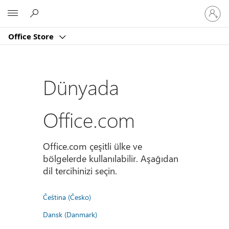
Hesabın
Microsoft
oturum
açın
Office Store
Dünyada
Office.com
Office.com çeşitli ülke ve
bölgelerde kullanılabilir. Aşağıdan
dil tercihinizi seçin.
Čeština (Česko)
Dansk (Danmark)