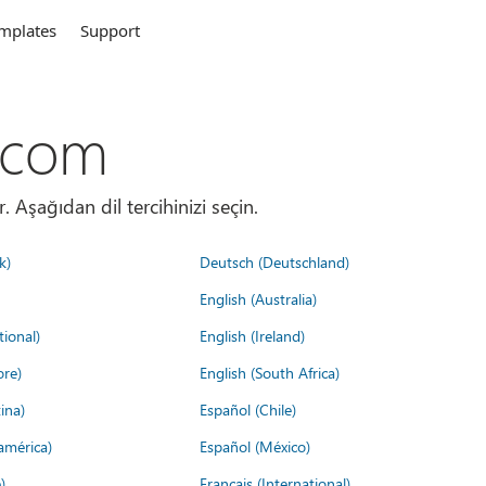
mplates
Support
.com
. Aşağıdan dil tercihinizi seçin.
k)
Deutsch (Deutschland)
English (Australia)
tional)
English (Ireland)
ore)
English (South Africa)
ina)
Español (Chile)
américa)
Español (México)
)
Français (International)