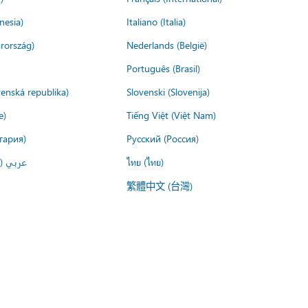
nesia)
Italiano (Italia)
rország)
Nederlands (België)
Português (Brasil)
venská republika)
Slovenski (Slovenija)
e)
Tiếng Việt (Việt Nam)
гария)
Русский (Россия)
عربي ()
ไทย (ไทย)
繁體中文 (台灣)