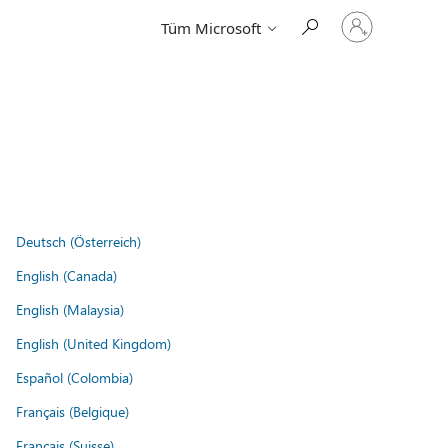
Hesabınızda
Tüm Microsoft
oturum
açın
Deutsch (Österreich)
English (Canada)
English (Malaysia)
English (United Kingdom)
Español (Colombia)
Français (Belgique)
Français (Suisse)