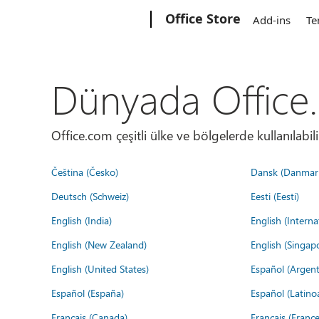
Microsoft
Office Store
Add-ins
Te
Dünyada Office
Office.com çeşitli ülke ve bölgelerde kullanılabilir
Čeština (Česko)
Dansk (Danmar
Deutsch (Schweiz)
Eesti (Eesti)
English (India)
English (Interna
English (New Zealand)
English (Singap
English (United States)
Español (Argent
Español (España)
Español (Latino
Français (Canada)
Français (France