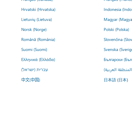
Hrvatski (Hrvatska)
Indonesia (Indo
Lietuvių (Lietuva)
Magyar (Magya
Norsk (Norge)
Polski (Polska)
Română (România)
Slovenčina (Slo
Suomi (Suomi)
Svenska (Sverig
Ελληνικά (Ελλάδα)
Български (Бъл
المنطقة العربية
עברית (ישראל)
中文(中国)
日本語 (日本)