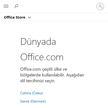
Hesabın
Microsoft
oturum
açın
Office Store
Dünyada
Office.com
Office.com çeşitli ülke ve
bölgelerde kullanılabilir. Aşağıdan
dil tercihinizi seçin.
Čeština (Česko)
Dansk (Danmark)