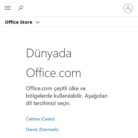
Hesabın
Microsoft
oturum
açın
Office Store
Dünyada
Office.com
Office.com çeşitli ülke ve
bölgelerde kullanılabilir. Aşağıdan
dil tercihinizi seçin.
Čeština (Česko)
Dansk (Danmark)