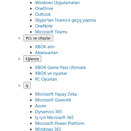
Windows Uygulamaları
OneDrive
Outlook
Skype'tan Teams'e geçiş yapma
OneNote
Microsoft Teams
PCs ve cihazlar
XBOX alın
Aksesuarları
Eğlence
XBOX Game Pass Ultimate
XBOX ve oyunlar
PC Oyunları
İş
Microsoft Yapay Zeka
Microsoft Güvenlik
Azure
Dynamics 365
İş için Microsoft 365
Microsoft Power Platform
Windows 365