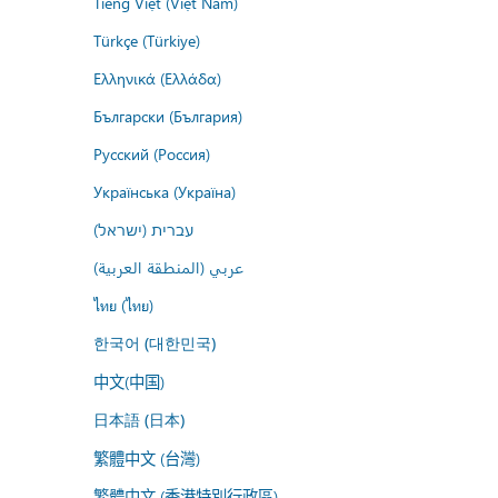
Tiếng Việt (Việt Nam)
Türkçe (Türkiye)
Ελληνικά (Ελλάδα)
Български (България)
Русский (Россия)
Українська (Україна)
עברית (ישראל)
عربي (المنطقة العربية)
ไทย (ไทย)
한국어 (대한민국)
中文(中国)
日本語 (日本)
繁體中文 (台灣)
繁體中文 (香港特別行政區)