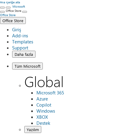
Ana içeriğe atla
Microsoft
Office Store
Office Store
Office Store
Giriş
Add-ins
Templates
Support
Daha fazla
Tüm Microsoft
Global
Microsoft 365
Azure
Copilot
Windows
XBOX
Destek
Yazılım