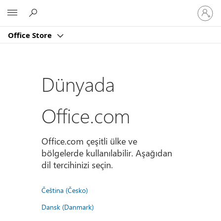
Hesabın
Microsoft
oturum
açın
Office Store
Dünyada
Office.com
Office.com çeşitli ülke ve
bölgelerde kullanılabilir. Aşağıdan
dil tercihinizi seçin.
Čeština (Česko)
Dansk (Danmark)