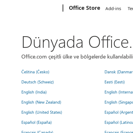
Microsoft
Office Store
Add-ins
Te
Dünyada Office
Office.com çeşitli ülke ve bölgelerde kullanılabilir
Čeština (Česko)
Dansk (Danmar
Deutsch (Schweiz)
Eesti (Eesti)
English (India)
English (Interna
English (New Zealand)
English (Singap
English (United States)
Español (Argent
Español (España)
Español (Latino
Français (Canada)
Français (France