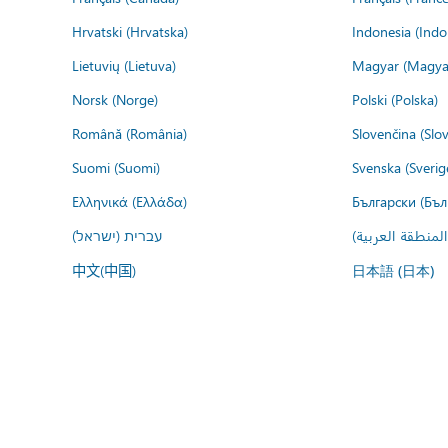
Hrvatski (Hrvatska)
Indonesia (Indo
Lietuvių (Lietuva)
Magyar (Magya
Norsk (Norge)
Polski (Polska)
Română (România)
Slovenčina (Slo
Suomi (Suomi)
Svenska (Sverig
Ελληνικά (Ελλάδα)
Български (Бъл
المنطقة العربية
עברית (ישראל)
中文(中国)
日本語 (日本)