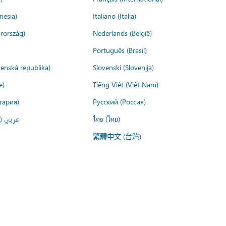
nesia)
Italiano (Italia)
rország)
Nederlands (België)
Português (Brasil)
venská republika)
Slovenski (Slovenija)
e)
Tiếng Việt (Việt Nam)
гария)
Русский (Россия)
عربي ()
ไทย (ไทย)
繁體中文 (台灣)