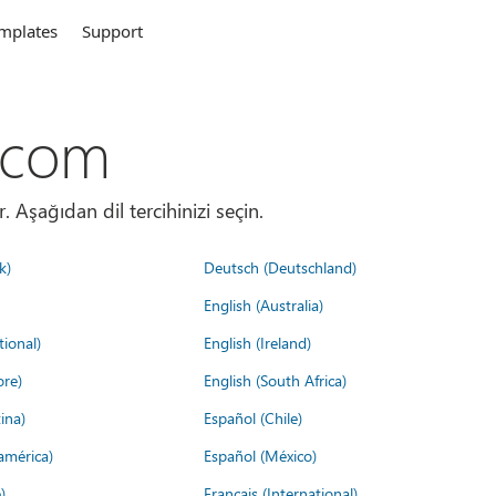
mplates
Support
.com
. Aşağıdan dil tercihinizi seçin.
k)
Deutsch (Deutschland)
English (Australia)
tional)
English (Ireland)
ore)
English (South Africa)
ina)
Español (Chile)
américa)
Español (México)
)
Français (International)