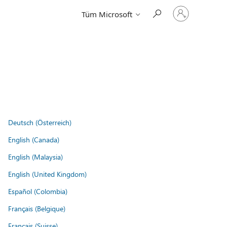
Hesabınızda
Tüm Microsoft
oturum
açın
Deutsch (Österreich)
English (Canada)
English (Malaysia)
English (United Kingdom)
Español (Colombia)
Français (Belgique)
Français (Suisse)