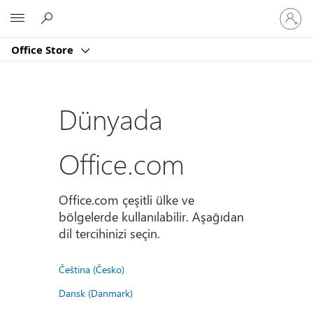
Hesabın
Microsoft
oturum
açın
Office Store
Dünyada
Office.com
Office.com çeşitli ülke ve
bölgelerde kullanılabilir. Aşağıdan
dil tercihinizi seçin.
Čeština (Česko)
Dansk (Danmark)