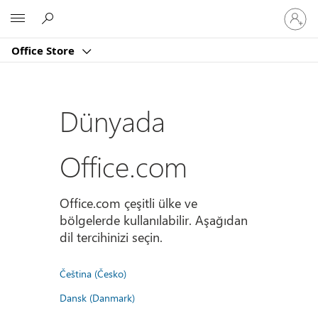
Hesabın
Microsoft
oturum
açın
Office Store
Dünyada
Office.com
Office.com çeşitli ülke ve
bölgelerde kullanılabilir. Aşağıdan
dil tercihinizi seçin.
Čeština (Česko)
Dansk (Danmark)