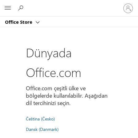
Hesabın
Microsoft
oturum
açın
Office Store
Dünyada
Office.com
Office.com çeşitli ülke ve
bölgelerde kullanılabilir. Aşağıdan
dil tercihinizi seçin.
Čeština (Česko)
Dansk (Danmark)