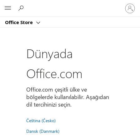
Hesabın
Microsoft
oturum
açın
Office Store
Dünyada
Office.com
Office.com çeşitli ülke ve
bölgelerde kullanılabilir. Aşağıdan
dil tercihinizi seçin.
Čeština (Česko)
Dansk (Danmark)