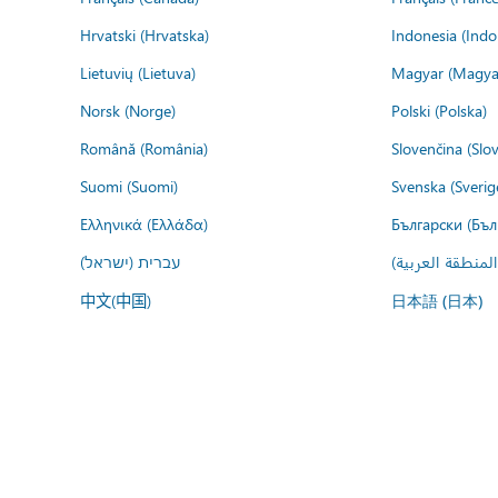
Hrvatski (Hrvatska)
Indonesia (Indo
Lietuvių (Lietuva)
Magyar (Magya
Norsk (Norge)
Polski (Polska)
Română (România)
Slovenčina (Slo
Suomi (Suomi)
Svenska (Sverig
Ελληνικά (Ελλάδα)
Български (Бъл
المنطقة العربية
עברית (ישראל)
中文(中国)
日本語 (日本)