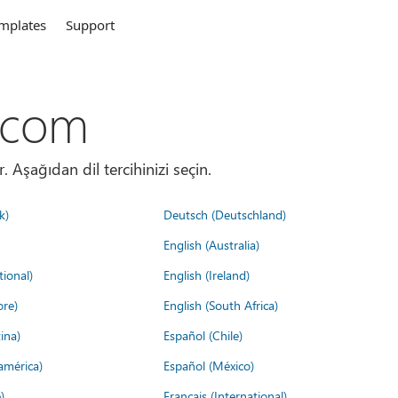
mplates
Support
.com
. Aşağıdan dil tercihinizi seçin.
k)
Deutsch (Deutschland)
English (Australia)
tional)
English (Ireland)
ore)
English (South Africa)
ina)
Español (Chile)
américa)
Español (México)
)
Français (International)