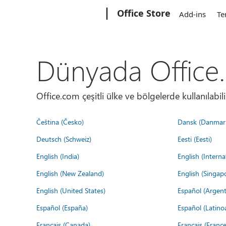
Microsoft
Office Store
Add-ins
Te
Dünyada Office
Office.com çeşitli ülke ve bölgelerde kullanılabilir
Čeština (Česko)
Dansk (Danmar
Deutsch (Schweiz)
Eesti (Eesti)
English (India)
English (Interna
English (New Zealand)
English (Singap
English (United States)
Español (Argent
Español (España)
Español (Latino
Français (Canada)
Français (France