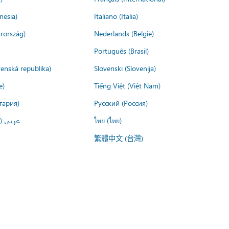
nesia)
Italiano (Italia)
rország)
Nederlands (België)
Português (Brasil)
venská republika)
Slovenski (Slovenija)
e)
Tiếng Việt (Việt Nam)
гария)
Русский (Россия)
عربي ()
ไทย (ไทย)
繁體中文 (台灣)