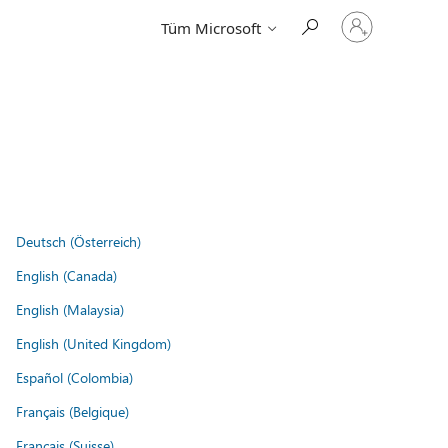
Hesabınızda
Tüm Microsoft
oturum
açın
Deutsch (Österreich)
English (Canada)
English (Malaysia)
English (United Kingdom)
Español (Colombia)
Français (Belgique)
Français (Suisse)