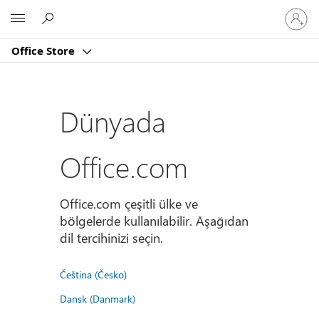
Hesabın
Microsoft
oturum
açın
Office Store
Dünyada
Office.com
Office.com çeşitli ülke ve
bölgelerde kullanılabilir. Aşağıdan
dil tercihinizi seçin.
Čeština (Česko)
Dansk (Danmark)