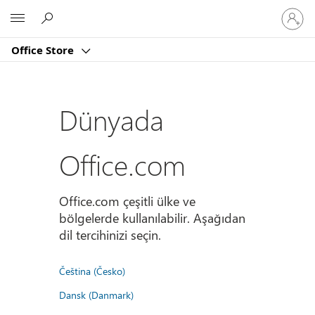
Hesabın
Microsoft
oturum
açın
Office Store
Dünyada
Office.com
Office.com çeşitli ülke ve
bölgelerde kullanılabilir. Aşağıdan
dil tercihinizi seçin.
Čeština (Česko)
Dansk (Danmark)