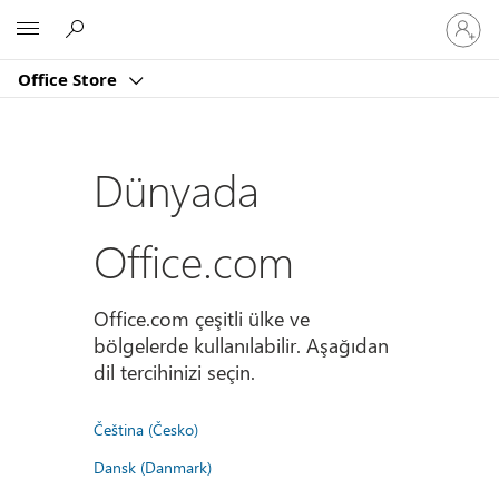
Hesabın
Microsoft
oturum
açın
Office Store
Dünyada
Office.com
Office.com çeşitli ülke ve
bölgelerde kullanılabilir. Aşağıdan
dil tercihinizi seçin.
Čeština (Česko)
Dansk (Danmark)