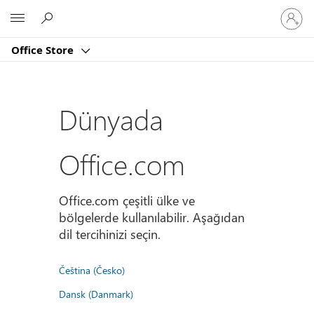
Hesabın
Microsoft
oturum
açın
Office Store
Dünyada
Office.com
Office.com çeşitli ülke ve
bölgelerde kullanılabilir. Aşağıdan
dil tercihinizi seçin.
Čeština (Česko)
Dansk (Danmark)