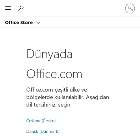
Hesabın
Microsoft
oturum
açın
Office Store
Dünyada
Office.com
Office.com çeşitli ülke ve
bölgelerde kullanılabilir. Aşağıdan
dil tercihinizi seçin.
Čeština (Česko)
Dansk (Danmark)