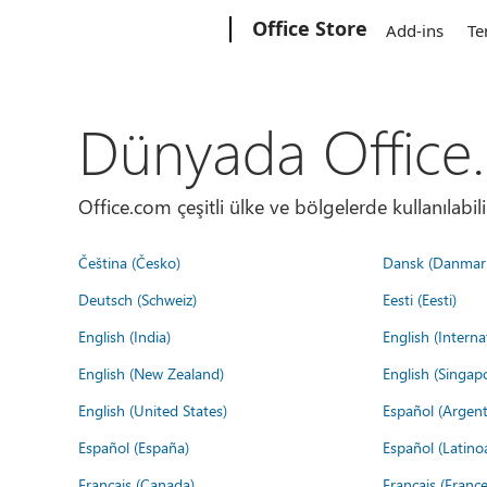
Microsoft
Office Store
Add-ins
Te
Dünyada Office
Office.com çeşitli ülke ve bölgelerde kullanılabilir
Čeština (Česko)
Dansk (Danmar
Deutsch (Schweiz)
Eesti (Eesti)
English (India)
English (Interna
English (New Zealand)
English (Singap
English (United States)
Español (Argent
Español (España)
Español (Latino
Français (Canada)
Français (France