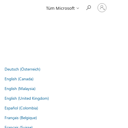
Hesabınızda
Tüm Microsoft
oturum
açın
Deutsch (Österreich)
English (Canada)
English (Malaysia)
English (United Kingdom)
Español (Colombia)
Français (Belgique)
Français (Suisse)