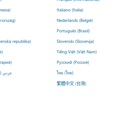
nesia)
Italiano (Italia)
rország)
Nederlands (België)
Português (Brasil)
venská republika)
Slovenski (Slovenija)
e)
Tiếng Việt (Việt Nam)
гария)
Русский (Россия)
عربي ()
ไทย (ไทย)
繁體中文 (台灣)