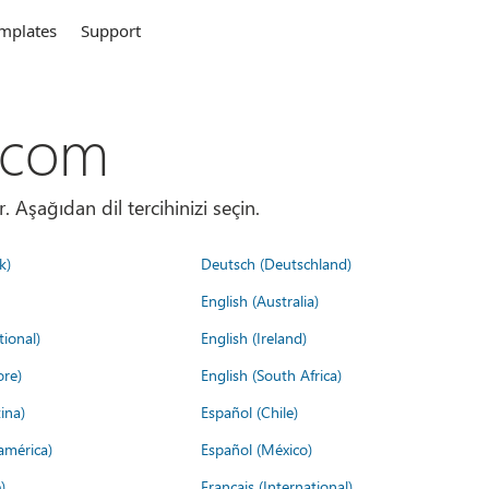
mplates
Support
.com
. Aşağıdan dil tercihinizi seçin.
k)
Deutsch (Deutschland)
English (Australia)
tional)
English (Ireland)
ore)
English (South Africa)
ina)
Español (Chile)
américa)
Español (México)
)
Français (International)