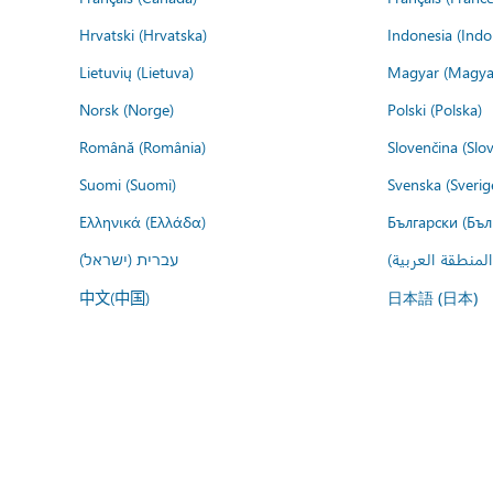
Hrvatski (Hrvatska)
Indonesia (Indo
Lietuvių (Lietuva)
Magyar (Magya
Norsk (Norge)
Polski (Polska)
Română (România)
Slovenčina (Slo
Suomi (Suomi)
Svenska (Sverig
Ελληνικά (Ελλάδα)
Български (Бъл
المنطقة العربية
עברית (ישראל)
中文(中国)
日本語 (日本)