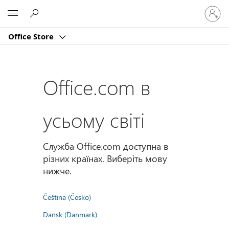
Увійдіт
Microsoft
у
свій
Office Store
обліко
запис
Office.com в
усьому світі
Служба Office.com доступна в
різних країнах. Виберіть мову
нижче.
Čeština (Česko)
Dansk (Danmark)